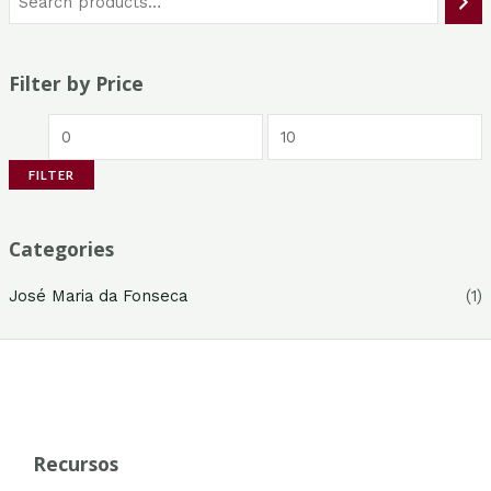
Filter by Price
M
M
i
a
FILTER
n
x
p
p
Categories
r
r
i
i
José Maria da Fonseca
(1)
c
c
e
e
Recursos