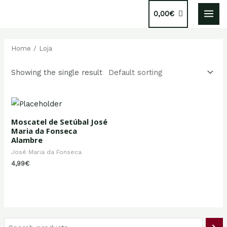
Skip
0,00
€
to
MAI
content
MEN
Home
/ Loja
Showing the single result
Moscatel de Setúbal José
Maria da Fonseca
Alambre
José Maria da Fonseca
4,99
€